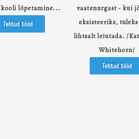
/kooli lõpetamine...
vaatenurgast - kui j
eksisteeriks, tulek
Tehtud tööd
lihtsalt leiutada. /K
Whitehorn/
Tehtud tööd