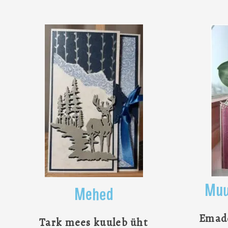
Muu
Mehed
Emade
Tark mees kuuleb üht