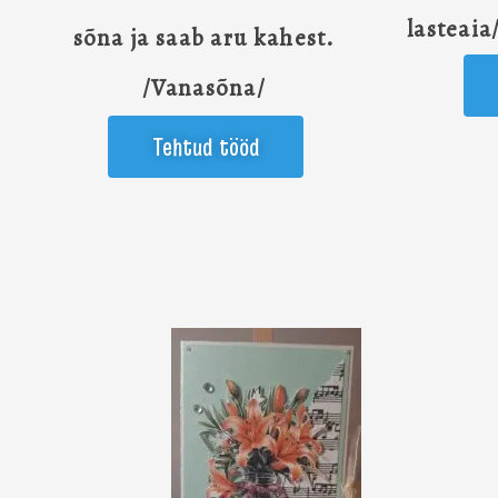
lasteaia
sõna ja saab aru kahest.
/Vanasõna/
Tehtud tööd