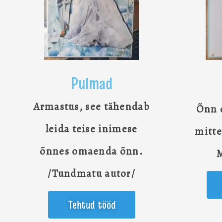
Pulmad
Armastus, see tähendab
Õnn o
leida teise inimese
mitte
õnnes omaenda õnn.
/Tundmatu autor/
Tehtud tööd