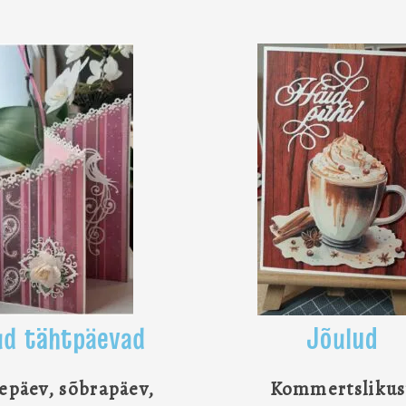
d tähtpäevad
Jõulud
päev, sõbrapäev,
Kommertslikus