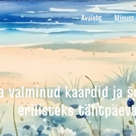
Avaleht
Minust
a valminud kaardid ja 
erilisteks tähtpäev