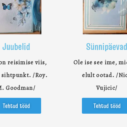
Juubelid
Sünnipäeva
n reisimise viis,
Ole ise see ime, mi
 sihtpunkt. /Roy.
elult ootad. /Ni
M. Goodman/
Vujicic/
Tehtud tööd
Tehtud tööd