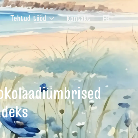
Tehtud tööd
Kontakt
FB
šokolaadiümbrised
adeks