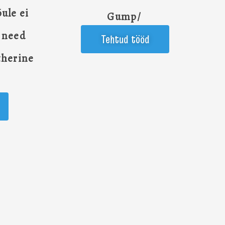
õule ei
Gump/
s need
Tehtud tööd
atherine