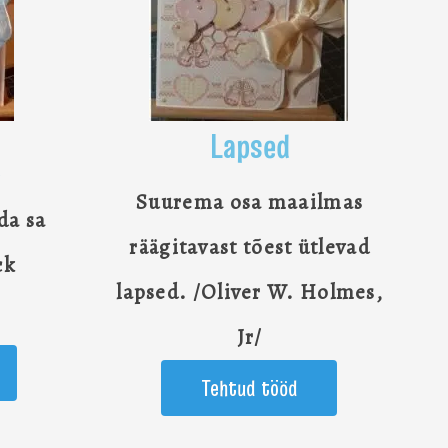
Lapsed
d
Suurema osa maailmas
da sa
räägitavast tõest ütlevad
ck
lapsed. /Oliver W. Holmes,
Jr/
Tehtud tööd